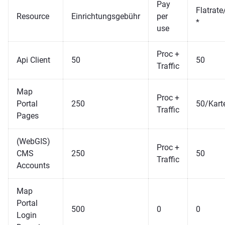
Pay
Flatrat
Resource
Einrichtungsgebühr
per
*
use
Proc +
Api Client
50
50
Traffic
Map
Proc +
Portal
250
50/Kart
Traffic
Pages
(WebGIS)
Proc +
CMS
250
50
Traffic
Accounts
Map
Portal
500
0
0
Login